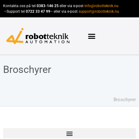
Kontakta oss på tel
0383-146 25
eller via e-post
info@robotteknik.nu
–
Support tel
0722 33 47 99
– eller via e-post
support@robotteknik.nu
Broschyrer
Broschyrer