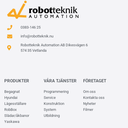
0383-146 25
info@robotteknik.nu
Robotteknik Automation AB Dikesvägen 6
574 35 Vetlanda
PRODUKTER
VÅRA TJÄNSTER
FÖRETAGET
Begagnat
Programmering
Om oss
Hyundai
Service
Kontakta oss
Lägesställare
Konstruktion
Nyheter
RobBox
System
Filmer
Slädar/åkbanor
Utbildning
Yaskawa