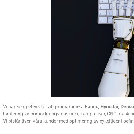
Vi har kompetens för att programmera
Fanuc, Hyundai, Dens
hantering vid rörbockningsmaskiner, kantpressar, CNC maski
Vi bistår även våra kunder med optimering av cykeltider i befintl