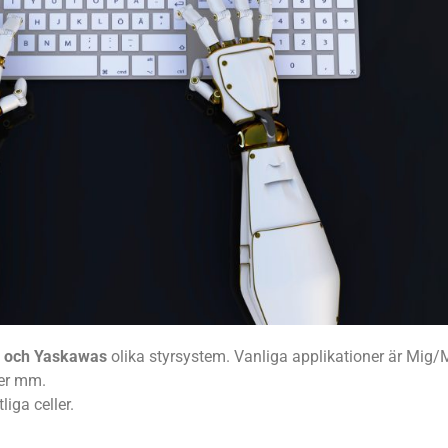
o och Yaskawas
olika styrsystem. Vanliga applikationer är Mig/
ner mm.
iga celler.