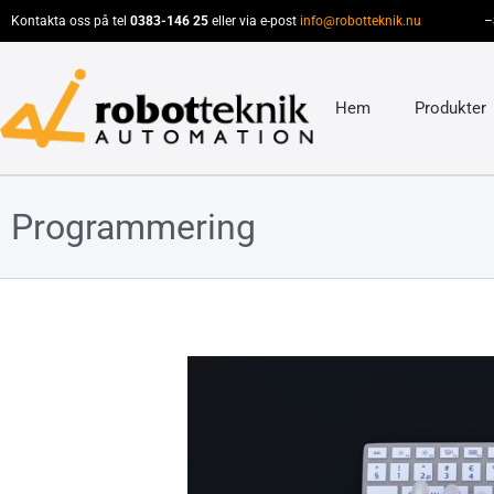
Kontakta oss på tel
0383-146 25
eller via e-post
info@robotteknik.nu
–
Hem
Produkter
Programmering