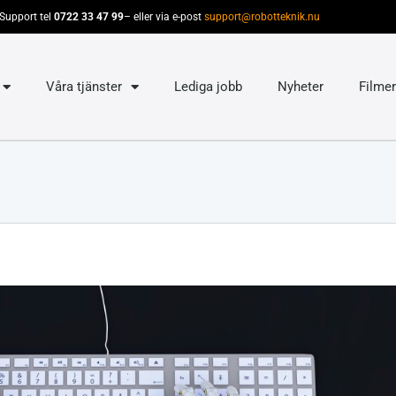
Support tel
0722 33 47 99
– eller via e-post
support@robotteknik.nu
Våra tjänster
Lediga jobb
Nyheter
Filmer