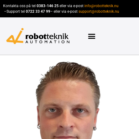
Kontakta oss på tel
0383-146 25
eller via e-post
info@robotteknik.nu
–
Support tel
0722 33 47 99
– eller via e-post
support@robotteknik.nu