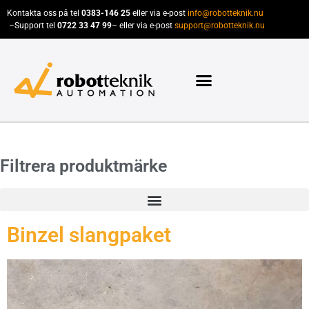
Kontakta oss på tel
0383-146 25
eller via e-post
info@robotteknik.nu
–
Support tel
0722 33 47 99
– eller via e-post
support@robotteknik.nu
Filtrera produktmärke
Binzel slangpaket