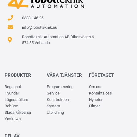
0383-146 25
info@robotteknik.nu
Robotteknik Automation AB Dikesvägen 6
574 35 Vetlanda
PRODUKTER
VÅRA TJÄNSTER
FÖRETAGET
Begagnat
Programmering
Om oss
Hyundai
Service
Kontakta oss
Lägesställare
Konstruktion
Nyheter
RobBox
System
Filmer
Slädar/åkbanor
Utbildning
Yaskawa
DEL AV