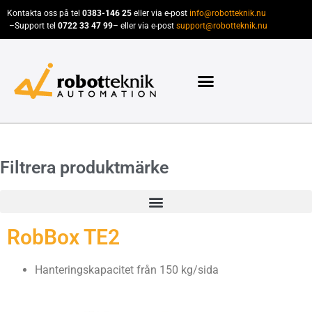
Kontakta oss på tel
0383-146 25
eller via e-post
info@robotteknik.nu
–
Support tel
0722 33 47 99
– eller via e-post
support@robotteknik.nu
Filtrera produktmärke
RobBox TE2
Hanteringskapacitet från 150 kg/sida