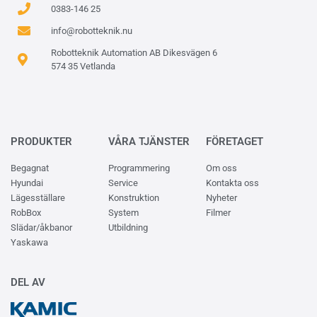
0383-146 25
info@robotteknik.nu
Robotteknik Automation AB Dikesvägen 6
574 35 Vetlanda
PRODUKTER
VÅRA TJÄNSTER
FÖRETAGET
Begagnat
Programmering
Om oss
Hyundai
Service
Kontakta oss
Lägesställare
Konstruktion
Nyheter
RobBox
System
Filmer
Slädar/åkbanor
Utbildning
Yaskawa
DEL AV