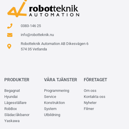
0383-146 25
info@robotteknik.nu
Robotteknik Automation AB Dikesvägen 6
574 35 Vetlanda
PRODUKTER
VÅRA TJÄNSTER
FÖRETAGET
Begagnat
Programmering
Om oss
Hyundai
Service
Kontakta oss
Lägesställare
Konstruktion
Nyheter
RobBox
System
Filmer
Slädar/åkbanor
Utbildning
Yaskawa