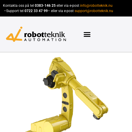
Kontakta oss på tel
0383-146 25
eller via e-post
info@robotteknik.nu
–
Support tel
0722 33 47 99
– eller via e-post
support@robotteknik.nu